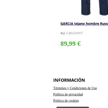
jano hombre Russo
GARCIA tejano hombre Rus
975
Ref.
GAR-6116065
€
79,99 €
COMPRAR
INFORMACIÓN
Términos y Condiciones de Uso
Política de privacidad
Política de cookies