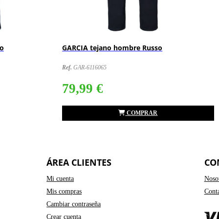
so
GARCIA pantalón corto hombre Russo
Ref.
GARE26-6155104
47,99 €
59,99 €
COMPRAR
ÁREA CLIENTES
CO
Mi cuenta
Noso
Mis compras
Cont
Cambiar contraseña
Crear cuenta