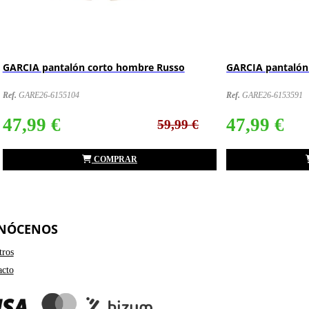
GARCIA pantalón corto hombre Russo
GARCIA pantalón
Ref.
GARE26-6153591
Ref.
GARE26-6155020
47,99 €
47,99 €
59,99 €
COMPRAR
NÓCENOS
tros
acto