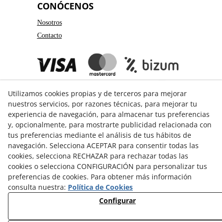
CONÓCENOS
Nosotros
Contacto
Utilizamos cookies propias y de terceros para mejorar
nuestros servicios, por razones técnicas, para mejorar tu
experiencia de navegación, para almacenar tus preferencias
y, opcionalmente, para mostrarte publicidad relacionada con
GUÍA DE COMPRA
tus preferencias mediante el análisis de tus hábitos de
navegación. Selecciona ACEPTAR para consentir todas las
Formas de pago
cookies, selecciona RECHAZAR para rechazar todas las
Formas de envío
cookies o selecciona CONFIGURACIÓN para personalizar tus
preferencias de cookies. Para obtener más información
Cambios y devoluciones
consulta nuestra:
Política de Cookies
Guía de Tallas
Configurar
© 08/2026 3Catorze - Todos los derechos reservados.