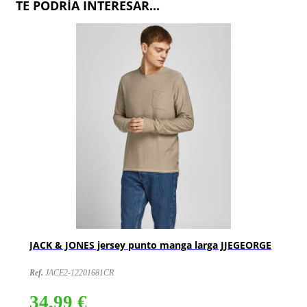
TE PODRÍA INTERESAR...
JACK & JONES jersey punto manga larga JJEGEORGE
Ref.
JACE2-12201681CR
34,99 €