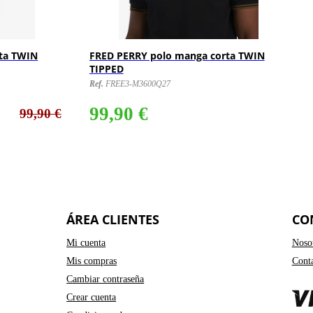
ta TWIN
FRED PERRY polo manga corta TWIN
TIPPED
Ref.
FREE3-M3600Q27
99,90 €
99,90 €
ÁREA CLIENTES
CO
Mi cuenta
Noso
Mis compras
Cont
Cambiar contraseña
Crear cuenta