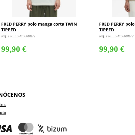
FRED PERRY polo manga corta TWIN
FRED PERRY polo
TIPPED
TIPPED
Ref.
FREE3-M3600R71
Ref.
FREE3-M3600R72
99,90 €
99,90 €
NÓCENOS
tros
acto