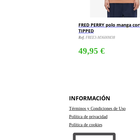
Y polo manga corta TWIN
FRED PERRY polo manga cor
TIPPED
3600200
Ref.
FREE3-M3600M38
€
49,95 €
INFORMACIÓN
Términos y Condiciones de Uso
Política de privacidad
Política de cookies