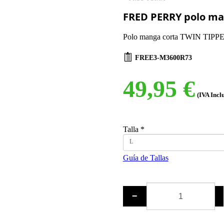
FRED PERRY polo ma
Polo manga corta TWIN TIPP
FREE3-M3600R73
49,95 €
(IVA Incl
Talla
*
L
Guía de Tallas
−
+