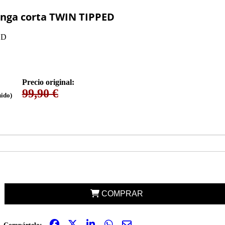
nga corta TWIN TIPPED
ED
Precio original:
99,90 €
uido)
COMPRAR