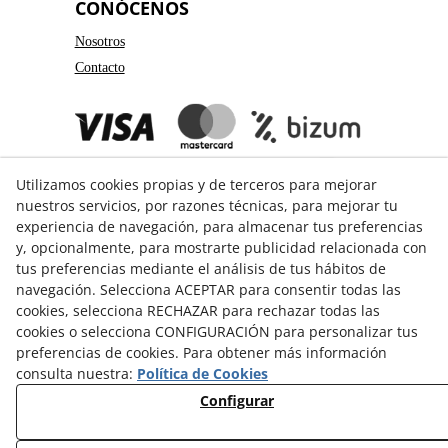
CONÓCENOS
Nosotros
Contacto
Utilizamos cookies propias y de terceros para mejorar
nuestros servicios, por razones técnicas, para mejorar tu
experiencia de navegación, para almacenar tus preferencias
y, opcionalmente, para mostrarte publicidad relacionada con
GUÍA DE COMPRA
tus preferencias mediante el análisis de tus hábitos de
navegación. Selecciona ACEPTAR para consentir todas las
Formas de pago
cookies, selecciona RECHAZAR para rechazar todas las
Formas de envío
cookies o selecciona CONFIGURACIÓN para personalizar tus
preferencias de cookies. Para obtener más información
Cambios y devoluciones
consulta nuestra:
Política de Cookies
Guía de Tallas
Configurar
© 08/2026 3Catorze - Todos los derechos reservados.