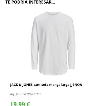
TE PODRÍA INTERESAR...
JACK & JONES camiseta manga larga JJENOA
Ref.
JACH2-12190128WH
19,99 €