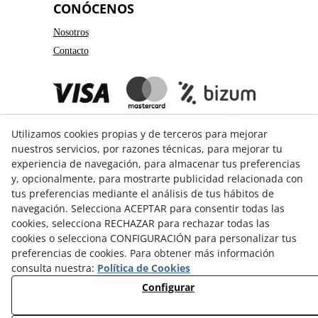
CONÓCENOS
Nosotros
Contacto
Utilizamos cookies propias y de terceros para mejorar
nuestros servicios, por razones técnicas, para mejorar tu
experiencia de navegación, para almacenar tus preferencias
y, opcionalmente, para mostrarte publicidad relacionada con
GUÍA DE COMPRA
tus preferencias mediante el análisis de tus hábitos de
navegación. Selecciona ACEPTAR para consentir todas las
Formas de pago
cookies, selecciona RECHAZAR para rechazar todas las
Formas de envío
cookies o selecciona CONFIGURACIÓN para personalizar tus
preferencias de cookies. Para obtener más información
Cambios y devoluciones
consulta nuestra:
Política de Cookies
Guía de Tallas
Configurar
© 08/2026 3Catorze - Todos los derechos reservados.