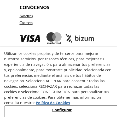
CONÓCENOS
Nosotros
Contacto
Utilizamos cookies propias y de terceros para mejorar
nuestros servicios, por razones técnicas, para mejorar tu
experiencia de navegación, para almacenar tus preferencias
y, opcionalmente, para mostrarte publicidad relacionada con
GUÍA DE COMPRA
tus preferencias mediante el análisis de tus hábitos de
navegación. Selecciona ACEPTAR para consentir todas las
Formas de pago
cookies, selecciona RECHAZAR para rechazar todas las
Formas de envío
cookies o selecciona CONFIGURACIÓN para personalizar tus
preferencias de cookies. Para obtener más información
Cambios y devoluciones
consulta nuestra:
Política de Cookies
Guía de Tallas
Configurar