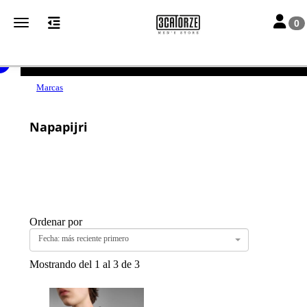
Toggle n
Toggle navigation
0
ENVÍOS GRATUITOS A PARTIR DE 50€
Marcas
Napapijri
Ordenar por
Fecha: más reciente primero
Mostrando del 1 al 3 de 3