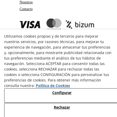
Nosotros
Contacto
Utilizamos cookies propias y de terceros para mejorar
nuestros servicios, por razones técnicas, para mejorar tu
experiencia de navegación, para almacenar tus preferencias
y, opcionalmente, para mostrarte publicidad relacionada con
tus preferencias mediante el análisis de tus hábitos de
GUÍA DE COMPRA
navegación. Selecciona ACEPTAR para consentir todas las
cookies, selecciona RECHAZAR para rechazar todas las
Formas de pago
cookies o selecciona CONFIGURACIÓN para personalizar tus
Formas de envío
preferencias de cookies. Para obtener más información
Cambios y devoluciones
consulta nuestra:
Política de Cookies
Guía de Tallas
Configurar
© 08/2026 3Catorze - Todos los derechos reservados.
Rechazar