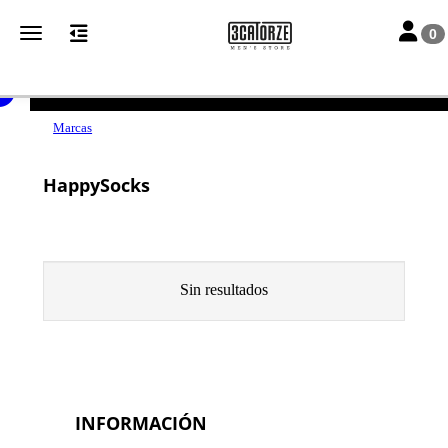
Toggle n
Toggle navigation
0
ENVÍOS GRATUITOS A PARTIR DE 50€
Marcas
HappySocks
Sin resultados
INFORMACIÓN